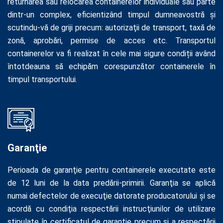
returnarea sau relocarea containerelor individuale sau parte
dintr-un complex, eficientizând timpul dumneavostră şi
scutindu-vă de griji precum: autorizaţii de transport, taxă de
zonă, aprobări, permise de acces etc. Transportul
containerelor va fi realizat în cele mai sigure condiții având
întotdeauna să echipăm corespunzător containerele în
timpul transportului.
Garanţie
Perioada de garanţie pentru containerele executate este
de 12 luni de la data predării-primirii. Garanţia se aplică
numai defectelor de execuţie datorate producatorului și se
acordă cu condiţia respectării instrucţiunilor de utilizare
stipulate în certificatul de garanţie precum şi a respectării