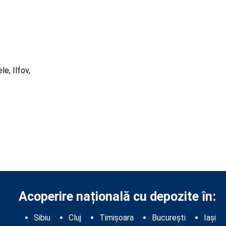
2
e, Ilfov,
Acoperire națională cu depozite în:
Sibiu
Cluj
Timișoara
București
Iași