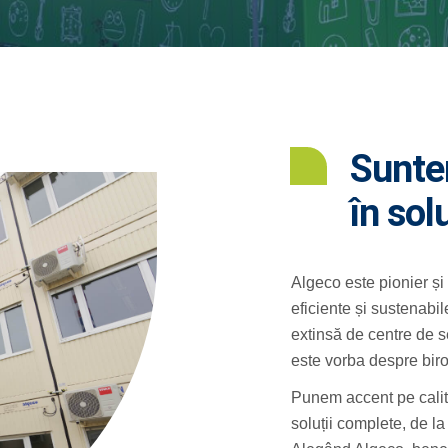
Sunte
în sol
Algeco este pionier și l
eficiente și sustenabil
extinsă de centre de se
este vorba despre biro
Punem accent pe calitat
soluții complete, de la