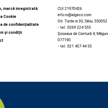
, marcă inregistrată
CUI 21970426
info.ro@algeco.com
ca Cookie
Str. Turda nr.30, Sibiu, 55005
ca de confidențialitate
- tel.: 0269 224 555
i și condiții
Șoseaua de Centură 4, Măgurel
077190
ct
- tel.: 021 457 44 55