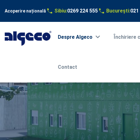
Sibiu:
0269 224 555
București:
021
Acoperire națională
Main
navigation
Sari
Despre Algeco
Ȋnchiriere 
la
conținutul
principal
Contact