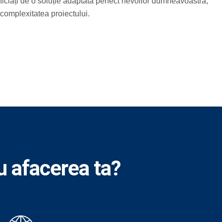
ciați de o soluție adaptată perfect nevoilor dumneavoastră,
 complexitatea proiectului.
u afacerea ta?