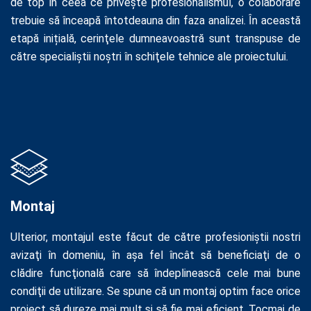
de top în ceea ce priveşte profesionalismul, o colaborare
trebuie să înceapă întotdeauna din faza analizei. În această
etapă inițială, cerinţele dumneavoastră sunt transpuse de
către specialiştii noştri în schiţele tehnice ale proiectului.
Montaj
Ulterior, montajul este făcut de către profesioniştii nostri
avizaţi în domeniu, în aşa fel încât să beneficiaţi de o
clădire funcţională care să îndeplinească cele mai bune
condiţii de utilizare. Se spune că un montaj optim face orice
proiect să dureze mai mult şi să fie mai eficient. Tocmai de