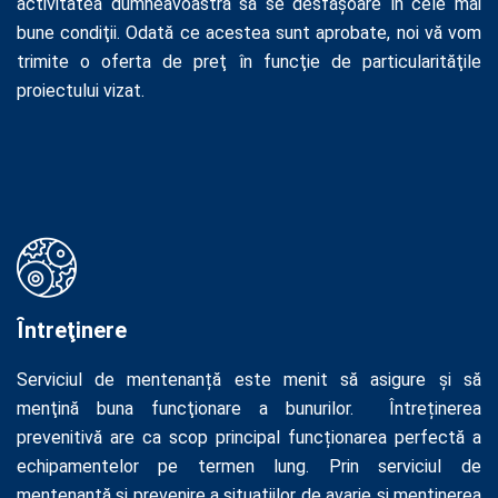
activitatea dumneavoastră să se desfășoare în cele mai
bune condiţii. Odată ce acestea sunt aprobate, noi vă vom
trimite o oferta de preţ în funcţie de particularităţile
proiectului vizat.
Ȋntreţinere
Serviciul de mentenanță este menit să asigure şi să
menţină buna funcţionare a bunurilor. Întreținerea
prevenitivă are ca scop principal funcționarea perfectă a
echipamentelor pe termen lung. Prin serviciul de
mentenanță și prevenire a situaţiilor de avarie şi menţinerea