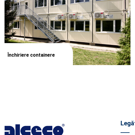
Închiriere containere
Legăt