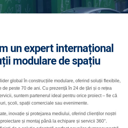
m un expert internațional
uții modulare de spațiu
ider global în construcțiile modulare, oferind soluții flexibile,
e de peste 70 de ani. Cu prezență în 24 de țări și o rețea
rvicii, suntem partenerul ideal pentru orice proiect – fie că
uri, școli, spații comerciale sau evenimente.
e, inovație și protejarea mediului, oferind clienților noștri
 proiectare și montaj până la echipare și servicii 360°.