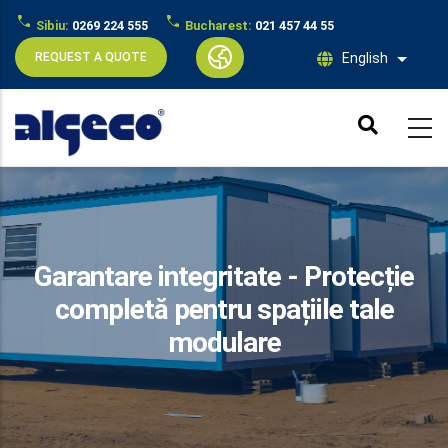
Sibiu:
0269 224 555
Bucharest:
021 457 44 55
REQUEST A QUOTE
English
List ad
Skip
to
main
content
Garantare integritate - Protecție
completă pentru spațiile tale
modulare